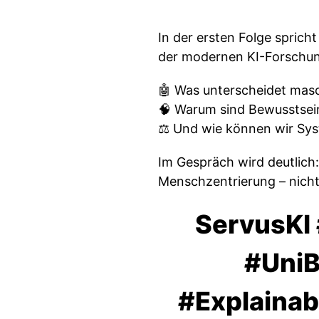
In der ersten Folge sprich
der modernen KI-Forschu
🤖 Was unterscheidet masch
🧠 Warum sind Bewusstsein 
⚖️ Und wie können wir Sys
Im Gespräch wird deutlich
Menschzentrierung – nicht
ServusKI 
#UniB
#Explaina