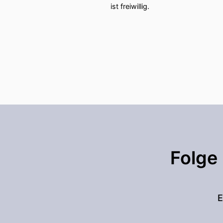
ist freiwillig.
Folge
E