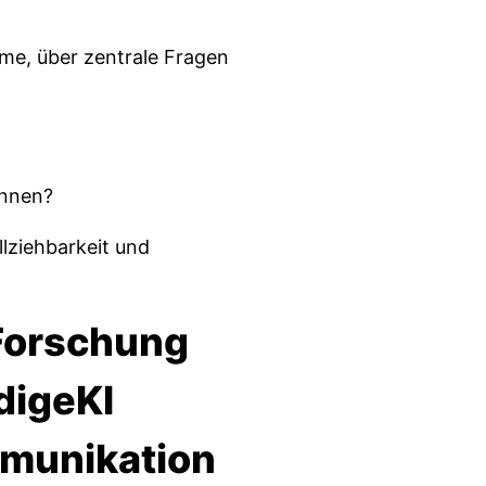
teme, über zentrale Fragen
önnen?
lziehbarkeit und
#Forschung
digeKI
munikation