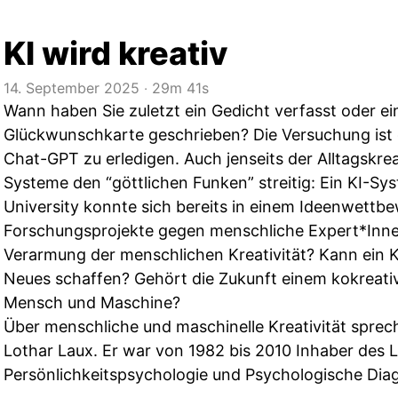
KI wird kreativ
14. September 2025
‧
29m 41s
Wann haben Sie zuletzt ein Gedicht verfasst oder ein
Glückwunschkarte geschrieben? Die Versuchung ist 
Chat-GPT zu erledigen. Auch jenseits der Alltagskre
Systeme den “göttlichen Funken” streitig: Ein KI-Sy
University konnte sich bereits in einem Ideenwettb
Forschungsprojekte gegen menschliche Expert*Inne
Verarmung der menschlichen Kreativität? Kann ein 
Neues schaffen? Gehört die Zukunft einem kokreat
Mensch und Maschine?
Über menschliche und maschinelle Kreativität sprech
Lothar Laux. Er war von 1982 bis 2010 Inhaber des L
Persönlichkeitspsychologie und Psychologische Diagn