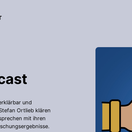
T
cast
erklärbar und
tefan Ortlieb klären
prechen mit ihren
rschungsergebnisse.