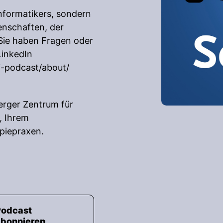
Informatikers, sondern
enschaften, der
Sie haben Fragen oder
LinkedIn
i-podcast/about/
erger Zentrum für
, Ihrem
piepraxen.
Podcast
abonnieren