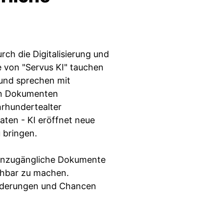
rch die Digitalisierung und
ge von "Servus KI" tauchen
 und sprechen mit
hen Dokumenten
hrhundertealter
aten - KI eröffnet neue
 bringen.
r unzugängliche Dokumente
chbar zu machen.
orderungen und Chancen