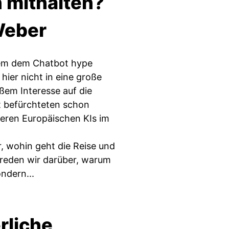
 mithalten?
Weber
llem dem Chatbot hype
hier nicht in eine große
ßem Interesse auf die
t befürchteten schon
deren Europäischen KIs im
r, wohin geht die Reise und
 reden wir darüber, warum
ndern...
erliche